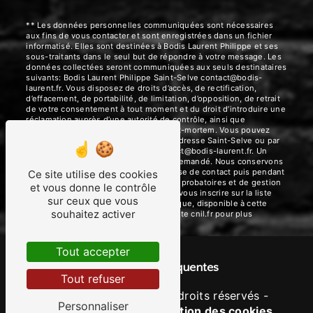
** Les données personnelles communiquées sont nécessaires
aux fins de vous contacter et sont enregistrées dans un fichier
informatisé. Elles sont destinées à Bodis Laurent Philippe et ses
sous-traitants dans le seul but de répondre à votre message. Les
données collectées seront communiquées aux seuls destinataires
suivants: Bodis Laurent Philippe Saint-Selve contact@bodis-
laurent.fr. Vous disposez de droits d’accès, de rectification,
d’effacement, de portabilité, de limitation, d’opposition, de retrait
de votre consentement à tout moment et du droit d’introduire une
réclamation auprès d’une autorité de contrôle, ainsi que
d’organiser le sort de vos données post-mortem. Vous pouvez
exercer ces droits par voie postale à l'adresse Saint-Selve ou par
courrier électronique à l'adresse contact@bodis-laurent.fr. Un
justificatif d'identité pourra vous être demandé. Nous conservons
vos données pendant la période de prise de contact puis pendant
Ce site utilise des cookies
la durée de prescription légale aux fins probatoires et de gestion
et vous donne le contrôle
des contentieux. Vous avez le droit de vous inscrire sur la liste
sur ceux que vous
d'opposition au démarchage téléphonique, disponible à cette
souhaitez activer
adresse:
Bloctel.gouv.fr
. Consultez le site cnil.fr pour plus
d’informations sur vos droits.
Tout accepter
Recherches fréquentes
Tout refuser
©
Vistalid
- 2026 - Tous droits réservés -
Personnaliser
Mentions légales
-
Gestion des cookies