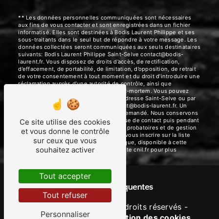
** Les données personnelles communiquées sont nécessaires
aux fins de vous contacter et sont enregistrées dans un fichier
informatisé. Elles sont destinées à Bodis Laurent Philippe et ses
sous-traitants dans le seul but de répondre à votre message. Les
données collectées seront communiquées aux seuls destinataires
suivants: Bodis Laurent Philippe Saint-Selve contact@bodis-
laurent.fr. Vous disposez de droits d’accès, de rectification,
d’effacement, de portabilité, de limitation, d’opposition, de retrait
de votre consentement à tout moment et du droit d’introduire une
réclamation auprès d’une autorité de contrôle, ainsi que
d’organiser le sort de vos données post-mortem. Vous pouvez
exercer ces droits par voie postale à l'adresse Saint-Selve ou par
courrier électronique à l'adresse contact@bodis-laurent.fr. Un
justificatif d'identité pourra vous être demandé. Nous conservons
vos données pendant la période de prise de contact puis pendant
Ce site utilise des cookies
la durée de prescription légale aux fins probatoires et de gestion
et vous donne le contrôle
des contentieux. Vous avez le droit de vous inscrire sur la liste
sur ceux que vous
d'opposition au démarchage téléphonique, disponible à cette
souhaitez activer
adresse:
Bloctel.gouv.fr
. Consultez le site cnil.fr pour plus
d’informations sur vos droits.
Tout accepter
Recherches fréquentes
Tout refuser
©
Vistalid
- 2026 - Tous droits réservés -
Personnaliser
Mentions légales
-
Gestion des cookies