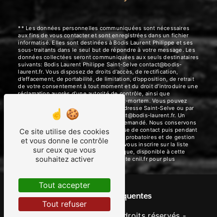
** Les données personnelles communiquées sont nécessaires
aux fins de vous contacter et sont enregistrées dans un fichier
informatisé. Elles sont destinées à Bodis Laurent Philippe et ses
sous-traitants dans le seul but de répondre à votre message. Les
données collectées seront communiquées aux seuls destinataires
suivants: Bodis Laurent Philippe Saint-Selve contact@bodis-
laurent.fr. Vous disposez de droits d’accès, de rectification,
d’effacement, de portabilité, de limitation, d’opposition, de retrait
de votre consentement à tout moment et du droit d’introduire une
réclamation auprès d’une autorité de contrôle, ainsi que
d’organiser le sort de vos données post-mortem. Vous pouvez
exercer ces droits par voie postale à l'adresse Saint-Selve ou par
courrier électronique à l'adresse contact@bodis-laurent.fr. Un
justificatif d'identité pourra vous être demandé. Nous conservons
vos données pendant la période de prise de contact puis pendant
Ce site utilise des cookies
la durée de prescription légale aux fins probatoires et de gestion
et vous donne le contrôle
des contentieux. Vous avez le droit de vous inscrire sur la liste
sur ceux que vous
d'opposition au démarchage téléphonique, disponible à cette
souhaitez activer
adresse:
Bloctel.gouv.fr
. Consultez le site cnil.fr pour plus
d’informations sur vos droits.
Tout accepter
Recherches fréquentes
Tout refuser
©
Vistalid
- 2026 - Tous droits réservés -