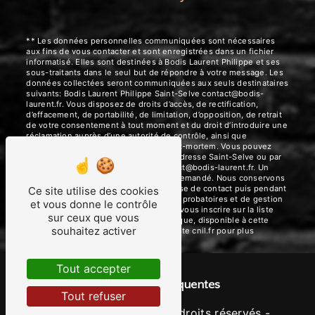
** Les données personnelles communiquées sont nécessaires
aux fins de vous contacter et sont enregistrées dans un fichier
informatisé. Elles sont destinées à Bodis Laurent Philippe et ses
sous-traitants dans le seul but de répondre à votre message. Les
données collectées seront communiquées aux seuls destinataires
suivants: Bodis Laurent Philippe Saint-Selve contact@bodis-
laurent.fr. Vous disposez de droits d’accès, de rectification,
d’effacement, de portabilité, de limitation, d’opposition, de retrait
de votre consentement à tout moment et du droit d’introduire une
réclamation auprès d’une autorité de contrôle, ainsi que
d’organiser le sort de vos données post-mortem. Vous pouvez
exercer ces droits par voie postale à l'adresse Saint-Selve ou par
courrier électronique à l'adresse contact@bodis-laurent.fr. Un
justificatif d'identité pourra vous être demandé. Nous conservons
vos données pendant la période de prise de contact puis pendant
Ce site utilise des cookies
la durée de prescription légale aux fins probatoires et de gestion
et vous donne le contrôle
des contentieux. Vous avez le droit de vous inscrire sur la liste
sur ceux que vous
d'opposition au démarchage téléphonique, disponible à cette
souhaitez activer
adresse:
Bloctel.gouv.fr
. Consultez le site cnil.fr pour plus
d’informations sur vos droits.
Tout accepter
Recherches fréquentes
Tout refuser
©
Vistalid
- 2026 - Tous droits réservés -