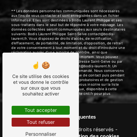
** Les données personnelles communiquées sont nécessaires
aux fins de vous contacter et sont enregistrées dans un fichier
informatisé. Elles sont destinées à Bodis Laurent Philippe et ses
sous-traitants dans le seul but de répondre à votre message. Les
données collectées seront communiquées aux seuls destinataires
suivants: Bodis Laurent Philippe Saint-Selve contact@bodis-
laurent.fr. Vous disposez de droits d’accès, de rectification,
d’effacement, de portabilité, de limitation, d’opposition, de retrait
de votre consentement à tout moment et du droit d’introduire une
réclamation auprès d’une autorité de contrôle, ainsi que
d’organiser le sort de vos données post-mortem. Vous pouvez
exercer ces droits par voie postale à l'adresse Saint-Selve ou par
courrier électronique à l'adresse contact@bodis-laurent.fr. Un
justificatif d'identité pourra vous être demandé. Nous conservons
vos données pendant la période de prise de contact puis pendant
Ce site utilise des cookies
la durée de prescription légale aux fins probatoires et de gestion
et vous donne le contrôle
des contentieux. Vous avez le droit de vous inscrire sur la liste
sur ceux que vous
d'opposition au démarchage téléphonique, disponible à cette
souhaitez activer
adresse:
Bloctel.gouv.fr
. Consultez le site cnil.fr pour plus
d’informations sur vos droits.
Tout accepter
Recherches fréquentes
Tout refuser
©
Vistalid
- 2026 - Tous droits réservés -
Personnaliser
Mentions légales
-
Gestion des cookies