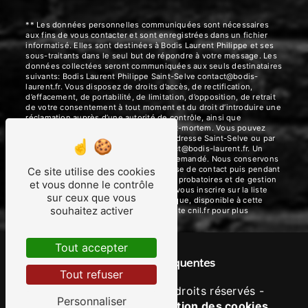
** Les données personnelles communiquées sont nécessaires
aux fins de vous contacter et sont enregistrées dans un fichier
informatisé. Elles sont destinées à Bodis Laurent Philippe et ses
sous-traitants dans le seul but de répondre à votre message. Les
données collectées seront communiquées aux seuls destinataires
suivants: Bodis Laurent Philippe Saint-Selve contact@bodis-
laurent.fr. Vous disposez de droits d’accès, de rectification,
d’effacement, de portabilité, de limitation, d’opposition, de retrait
de votre consentement à tout moment et du droit d’introduire une
réclamation auprès d’une autorité de contrôle, ainsi que
d’organiser le sort de vos données post-mortem. Vous pouvez
exercer ces droits par voie postale à l'adresse Saint-Selve ou par
courrier électronique à l'adresse contact@bodis-laurent.fr. Un
justificatif d'identité pourra vous être demandé. Nous conservons
vos données pendant la période de prise de contact puis pendant
Ce site utilise des cookies
la durée de prescription légale aux fins probatoires et de gestion
et vous donne le contrôle
des contentieux. Vous avez le droit de vous inscrire sur la liste
sur ceux que vous
d'opposition au démarchage téléphonique, disponible à cette
souhaitez activer
adresse:
Bloctel.gouv.fr
. Consultez le site cnil.fr pour plus
d’informations sur vos droits.
Tout accepter
Recherches fréquentes
Tout refuser
©
Vistalid
- 2026 - Tous droits réservés -
Personnaliser
Mentions légales
-
Gestion des cookies