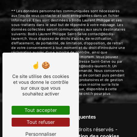
** Les données personnelles communiquées sont nécessaires
aux fins de vous contacter et sont enregistrées dans un fichier
informatisé. Elles sont destinées à Bodis Laurent Philippe et ses
sous-traitants dans le seul but de répondre à votre message. Les
données collectées seront communiquées aux seuls destinataires
suivants: Bodis Laurent Philippe Saint-Selve contact@bodis-
laurent.fr. Vous disposez de droits d’accès, de rectification,
d’effacement, de portabilité, de limitation, d’opposition, de retrait
de votre consentement à tout moment et du droit d’introduire une
réclamation auprès d’une autorité de contrôle, ainsi que
d’organiser le sort de vos données post-mortem. Vous pouvez
exercer ces droits par voie postale à l'adresse Saint-Selve ou par
courrier électronique à l'adresse contact@bodis-laurent.fr. Un
justificatif d'identité pourra vous être demandé. Nous conservons
vos données pendant la période de prise de contact puis pendant
Ce site utilise des cookies
la durée de prescription légale aux fins probatoires et de gestion
et vous donne le contrôle
des contentieux. Vous avez le droit de vous inscrire sur la liste
sur ceux que vous
d'opposition au démarchage téléphonique, disponible à cette
souhaitez activer
adresse:
Bloctel.gouv.fr
. Consultez le site cnil.fr pour plus
d’informations sur vos droits.
Tout accepter
Recherches fréquentes
Tout refuser
©
Vistalid
- 2026 - Tous droits réservés -
Personnaliser
Mentions légales
-
Gestion des cookies