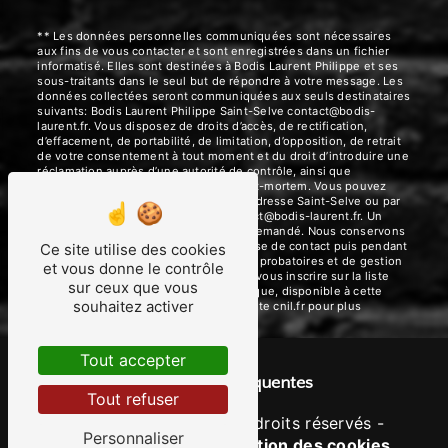
** Les données personnelles communiquées sont nécessaires
aux fins de vous contacter et sont enregistrées dans un fichier
informatisé. Elles sont destinées à Bodis Laurent Philippe et ses
sous-traitants dans le seul but de répondre à votre message. Les
données collectées seront communiquées aux seuls destinataires
suivants: Bodis Laurent Philippe Saint-Selve contact@bodis-
laurent.fr. Vous disposez de droits d’accès, de rectification,
d’effacement, de portabilité, de limitation, d’opposition, de retrait
de votre consentement à tout moment et du droit d’introduire une
réclamation auprès d’une autorité de contrôle, ainsi que
d’organiser le sort de vos données post-mortem. Vous pouvez
exercer ces droits par voie postale à l'adresse Saint-Selve ou par
courrier électronique à l'adresse contact@bodis-laurent.fr. Un
justificatif d'identité pourra vous être demandé. Nous conservons
vos données pendant la période de prise de contact puis pendant
Ce site utilise des cookies
la durée de prescription légale aux fins probatoires et de gestion
et vous donne le contrôle
des contentieux. Vous avez le droit de vous inscrire sur la liste
sur ceux que vous
d'opposition au démarchage téléphonique, disponible à cette
souhaitez activer
adresse:
Bloctel.gouv.fr
. Consultez le site cnil.fr pour plus
d’informations sur vos droits.
Tout accepter
Recherches fréquentes
Tout refuser
©
Vistalid
- 2026 - Tous droits réservés -
Personnaliser
Mentions légales
-
Gestion des cookies